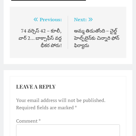
Post
Previous:
Next:
navigation
74 వర్సెస్ 42 – కూలీ,
అమ్మ తిడుతోంది – చైల్డ్
వార్ 2… బాక్సాఫీస్ వద్ద
హెల్ప్‌లైన్‌కు చిన్నారి ఫోన్
భీకర పోరు!
ఫిర్యాదు
LEAVE A REPLY
Your email address will not be published.
Required fields are marked
*
Comment
*