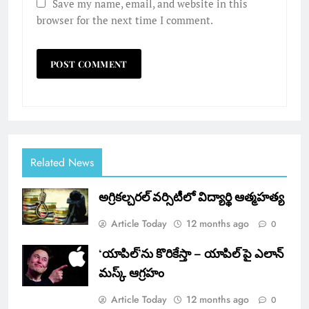
Save my name, email, and website in this
browser for the next time I comment.
Related News
అగ్రికల్చరల్ వర్సిటీలో విద్యార్థి ఆత్మహత్య
Article Today
12 months ago
0
‘యాపిల్‌’ను కొరికేస్తా – యాపిల్‌ పై ఎలాన్
మస్క్ ఆగ్రహం
Article Today
12 months ago
0