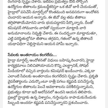
రంగనాథ్ స్పష్టం చేశారు. ఇటీవల ప్రభుత్వం ఔట్ సోర్సింగ్
ఉద్యోగుల జీతాలను క్రమబద్ధీకరిస్తూ ఒక జీవో జారీ చేయడంతో,
హైడ్రాలో పనిచేసే మార్షల్స్‌లో కొంతమంది అనవసరంగా ఆందోళన
చెందారని ఆయన అన్నారు. ఈ జీవో వల్ల తమ జీతాలు
తగ్గిపోతాయేమోనని వారు భయపడ్డారని పేర్కొన్నారు. దీంతో
కమిషనర్ సోమవారం వారితో స్వయంగా మాట్లాడి వారి
అనుమానాలను నివృత్తి చేశారు. ఈ సందర్భంగా మాట్లాడుతూ,
ఎట్టి పరిస్థితుల్లోనూ జీతాలు తగ్గవని, గతంలో ఉన్న జీతాలనే
యథావిధిగా చెల్లిస్తామని ఆయన హామీ ఇచ్చారు.
సేవలకు అంతరాయం కలగలేదు…
హైడ్రా మార్షల్స్ ఆందోళనతో విధులు బహిష్కరించారని, హైడ్రా
కార్యక్రమాలు నిలిచిపోయాయని కొన్ని ఎలక్ట్రానిక్, సోషల్
మీడియాలో వచ్చిన వార్తలను కమిషనర్ ఖండించారు. ఎక్కడా
ఎలాంటి సేవలకు అంతరాయం కలగలేదని స్పష్టం చేశారు. ప్రకృతి
వైపరీత్యాలను ఎదుర్కొంటూ రాత్రీ పగలు కష్టపడి పనిచేస్తున్న
ఉద్యోగుల జీతాలను పెంచే అవకాశాలను పరిశీలిస్తున్నామని,
ప్రభుత్వం కూడా ఇదే ఆలోచనలో ఉందని ఆయన తెలిపారు.
ప్రజల్లో హైడ్రాకు ఉన్న విశ్వాసం, గుర్తింపును కాపాడుకునేందుకు
సిబ్బంది అందరూ కష్టపడి పనిచేస్తున్నారని ప్రశంసించారు.