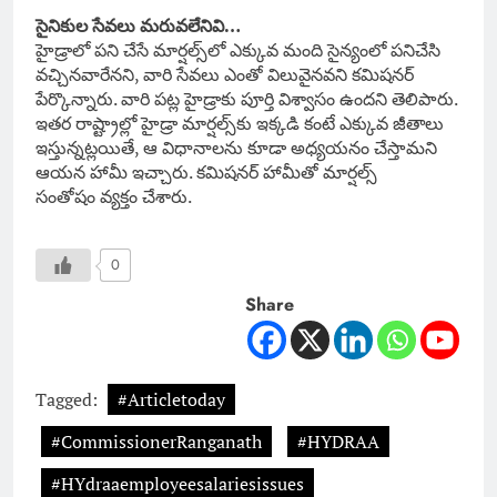
సైనికుల సేవలు మరువలేనివి…
హైడ్రాలో పని చేసే మార్షల్స్‌లో ఎక్కువ మంది సైన్యంలో పనిచేసి
వచ్చినవారేనని, వారి సేవలు ఎంతో విలువైనవని కమిషనర్
పేర్కొన్నారు. వారి పట్ల హైడ్రాకు పూర్తి విశ్వాసం ఉందని తెలిపారు.
ఇతర రాష్ట్రాల్లో హైడ్రా మార్షల్స్‌కు ఇక్కడి కంటే ఎక్కువ జీతాలు
ఇస్తున్నట్లయితే, ఆ విధానాలను కూడా అధ్యయనం చేస్తామని
ఆయన హామీ ఇచ్చారు. కమిషనర్ హామీతో మార్షల్స్
సంతోషం వ్యక్తం చేశారు.
0
Share
Tagged:
#Articletoday
#CommissionerRanganath
#HYDRAA
#HYdraaemployeesalariesissues