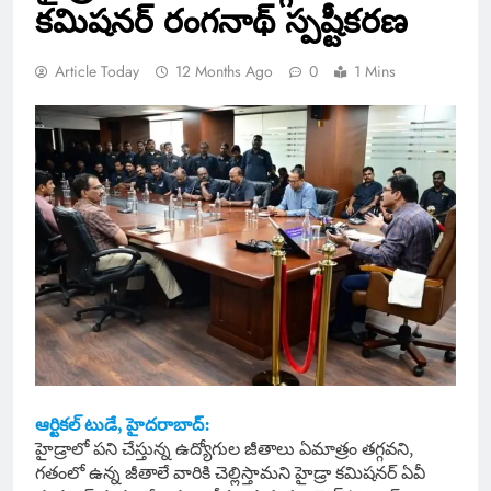
కమిషనర్ రంగనాథ్ స్పష్టీకరణ
Article Today
12 Months Ago
0
1 Mins
ఆర్టికల్ టుడే, హైదరాబాద్‌:
హైడ్రాలో పని చేస్తున్న ఉద్యోగుల జీతాలు ఏమాత్రం తగ్గవని,
గతంలో ఉన్న జీతాలే వారికి చెల్లిస్తామని హైడ్రా కమిషనర్ ఏవీ