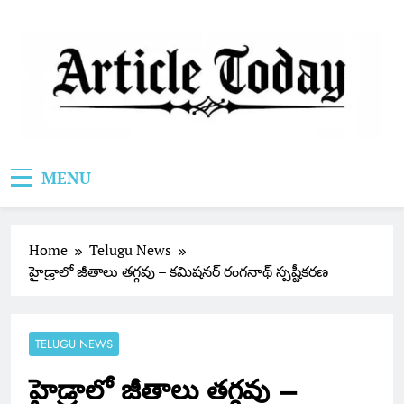
Skip
to
content
Article Today
MENU
Home
Telugu News
హైడ్రాలో జీతాలు తగ్గవు – కమిషనర్ రంగనాథ్ స్పష్టీకరణ
TELUGU NEWS
హైడ్రాలో జీతాలు తగ్గవు –